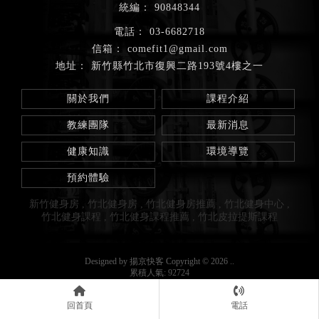
90848344
03-6682718
comefit1@gmail.com
新竹縣竹北市復興二路193號4樓之一
關於我們
課程介紹
教練團隊
最新消息
健康知識
環境導覽
預約體驗
新竹健身房
竹北健身房
竹北健身房推薦
竹北健身中心
竹北健身課程
竹北健身課程推薦
竹北皮拉提斯課程
Designed by
揚京快客
Copyright © 2026
..
累積人氣: 92724
回首頁
電話