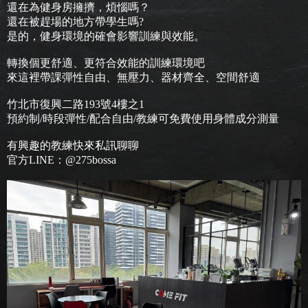
還在為健身房擁擠，煩惱嗎？
還在被趕場的地方帶學生嗎?
是的，健身環境的確會影響訓練與效能。
轉換個更舒適、更符合效能的訓練環境吧
來這裡帶課彈性自由、無壓力、器材齊全、空間舒適
竹北市復興二路193號4樓之1
預約制/時段彈性/配合自由/教練可免費使用身體成分測量
有興趣的教練快來私訊聊聊
官方LINE：@275bossa