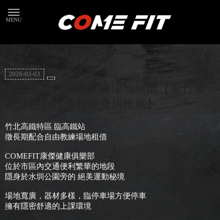
2026-03-03
徵長期配合自由教練場地租借【新竹健
身課程】【竹北健身房推薦】
竹北高鐵特區 臨高鐵站
徵長期配合自由教練場地租借
COMEFIT康傑健康俱樂部
️位於市區內交通便利繁華的地段
隱身於水圳公園旁的 絕美運動秘境
️場地寬廣，器材多樣，臨停車場方便停車
擁有隱密舒適的上課環境